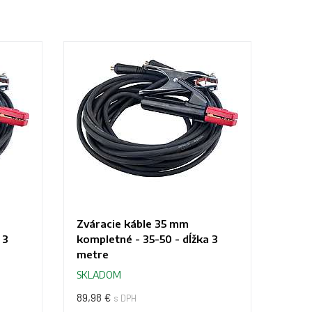
Zváracie káble 35 mm
 3
kompletné - 35-50 - dĺžka 3
metre
SKLADOM
89,98 €
s DPH