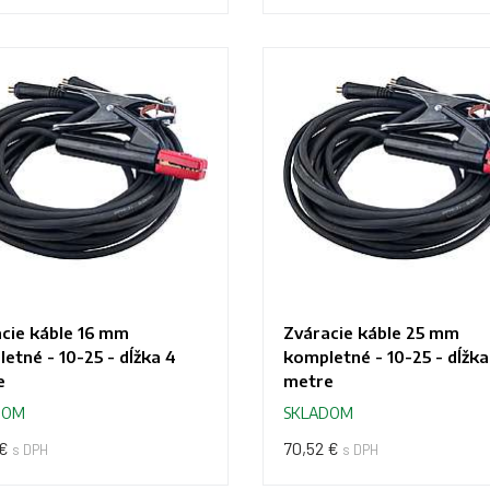
cie káble 16 mm
Zváracie káble 25 mm
etné - 10-25 - dĺžka 4
kompletné - 10-25 - dĺžka
e
metre
DOM
SKLADOM
 €
70,52 €
s DPH
s DPH