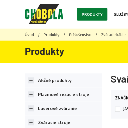
PRODUKTY
SLUŽB
Úvod
/
Produkty
/
Príslušenstvo
/
Zváracie káble
Produkty
Sva
Akčné produkty
Plazmové rezacie stroje
ZNAČ
Laserové zváranie
JA
Zváracie stroje