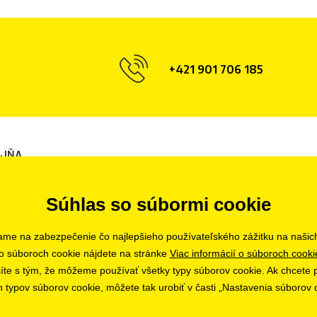
+421 901 706 185
AJŇA
ava
Súhlas so súbormi cookie
ame na zabezpečenie čo najlepšieho používateľského zážitku na našic
o súboroch cookie nájdete na stránke
Viac informácií o súboroch cooki
asíte s tým, že môžeme používať všetky typy súborov cookie. Ak chcete p
h typov súborov cookie, môžete tak urobiť v časti „Nastavenia súborov 