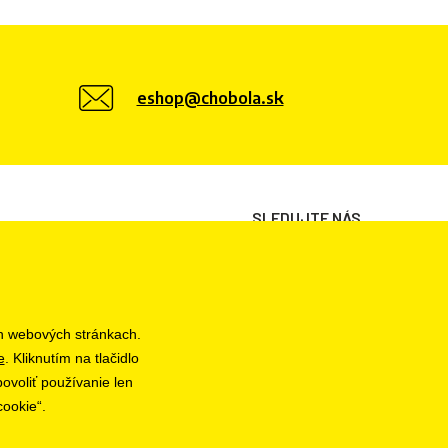
eshop@chobola.sk
SLEDUJTE NÁS
h webových stránkach.
e
. Kliknutím na tlačidlo
ovoliť používanie len
cookie“.