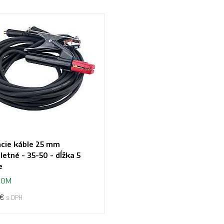
cie káble 25 mm
etné - 35-50 - dĺžka 5
e
DOM
 €
s DPH