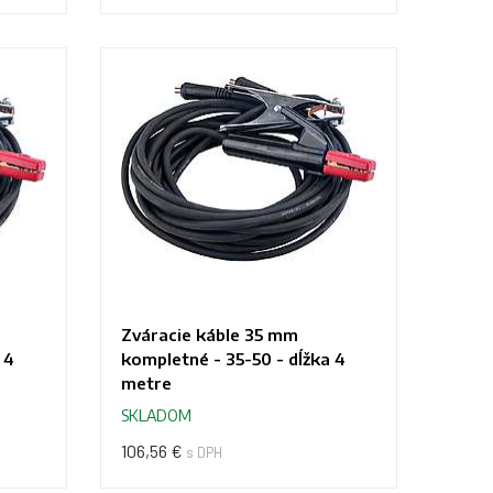
Zváracie káble 35 mm
 4
kompletné - 35-50 - dĺžka 4
metre
SKLADOM
106,56 €
s DPH