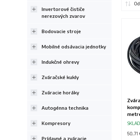
Od 
Invertorové čističe
nerezových zvarov
Bodovacie stroje
Mobilné odsávacia jednotky
Indukčné ohrevy
Zváračské kukly
Zváracie horáky
Zvára
kompl
Autogénna technika
metr
Kompresory
SKLA
50,71 
Prídavné a zváracie