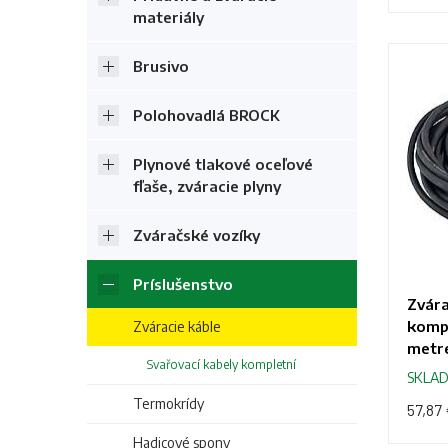
materiály
Brusivo
Polohovadlá BROCK
Plynové tlakové oceľové
fľaše, zváracie plyny
Zváračské vozíky
Príslušenstvo
Zvára
kompl
Zváracie káble
metr
Svařovací kabely kompletní
SKLA
Termokrídy
57,87
Hadicové spony