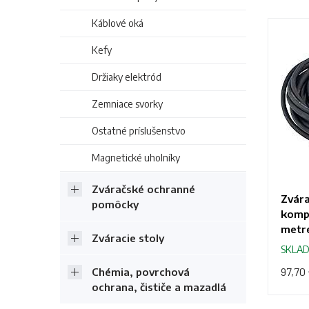
Káblové oká
Kefy
Držiaky elektród
Zemniace svorky
Ostatné príslušenstvo
Magnetické uholníky
Zváračské ochranné
Zvára
pomôcky
kompl
metr
Zváracie stoly
SKLA
97,70
Chémia, povrchová
ochrana, čističe a mazadlá