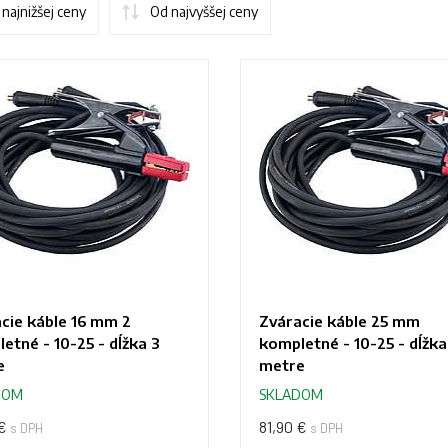
najnižšej ceny
Od najvyššej ceny
cie káble 16 mm 2
Zváracie káble 25 mm
etné - 10-25 - dĺžka 3
kompletné - 10-25 - dĺžka
e
metre
DOM
SKLADOM
€
81,90 €
s DPH
s DPH