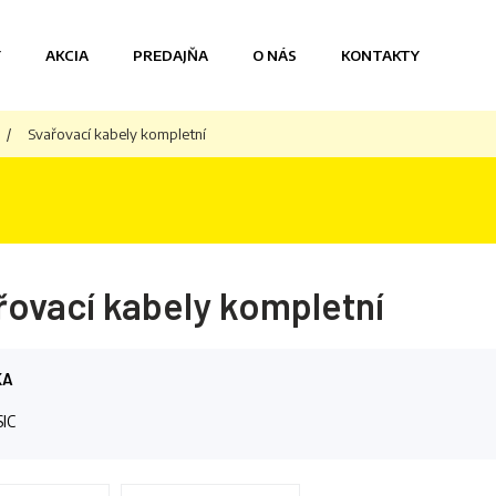
Y
AKCIA
PREDAJŇA
O NÁS
KONTAKTY
/
Svařovací kabely kompletní
řovací kabely kompletní
KA
SIC