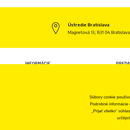
Ústredie Bratislava
Magnetová 13, 831 04 Bratislava
INFORMÁCIE
PRED
Všeobecné obchodné podmienky
Bratisl
Informácie o spracovaní osobných údajov
Informácie o cookies
Súbory cookie použív
Odstúpenie od zmluvy
Podrobné informácie 
Ochrana osobných údajov
„Prijať všetko“ súhl
určitýc
Nastavenia súborov cookie