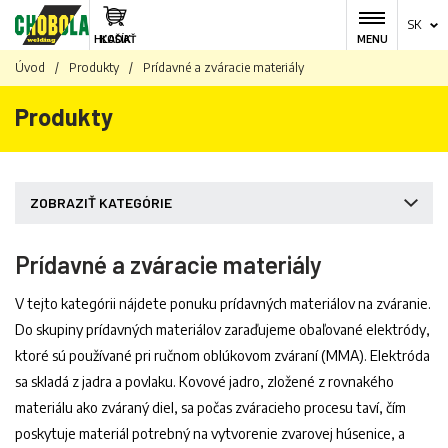
SK
HĽADAŤ
KOŠÍK
MENU
Úvod
/
Produkty
/
Prídavné a zváracie materiály
Produkty
ZOBRAZIŤ KATEGÓRIE
Prídavné a zváracie materiály
V tejto kategórii nájdete ponuku prídavných materiálov na zváranie.
Do skupiny prídavných materiálov zaraďujeme obaľované elektródy,
ktoré sú používané pri ručnom oblúkovom zváraní (MMA). Elektróda
sa skladá z jadra a povlaku. Kovové jadro, zložené z rovnakého
materiálu ako zváraný diel, sa počas zváracieho procesu taví, čím
poskytuje materiál potrebný na vytvorenie zvarovej húsenice, a