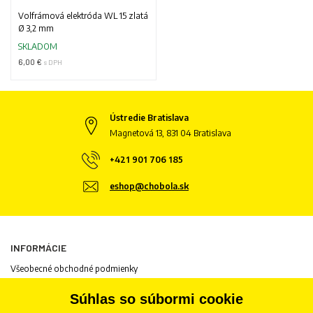
Volfrámová elektróda WL 15 zlatá
Ø 3,2 mm
SKLADOM
6,00 €
s DPH
Ústredie Bratislava
Magnetová 13, 831 04 Bratislava
+421 901 706 185
eshop@chobola.sk
INFORMÁCIE
Všeobecné obchodné podmienky
Informácie o spracovaní osobných údajov
Súhlas so súbormi cookie
Informácie o cookies