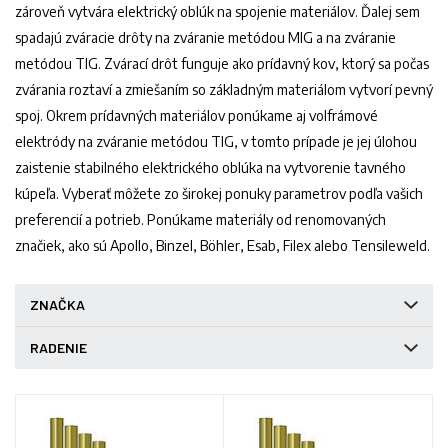
zároveň vytvára elektrický oblúk na spojenie materiálov. Ďalej sem
spadajú zváracie drôty na zváranie metódou MIG a na zváranie
metódou TIG. Zvárací drôt funguje ako prídavný kov, ktorý sa počas
zvárania roztaví a zmiešaním so základným materiálom vytvorí pevný
spoj. Okrem prídavných materiálov ponúkame aj volfrámové
elektródy na zváranie metódou TIG, v tomto prípade je jej úlohou
zaistenie stabilného elektrického oblúka na vytvorenie tavného
kúpeľa. Vyberať môžete zo širokej ponuky parametrov podľa vašich
preferencií a potrieb. Ponúkame materiály od renomovaných
značiek, ako sú Apollo, Binzel, Böhler, Esab, Filex alebo Tensileweld.
ZNAČKA
RADENIE