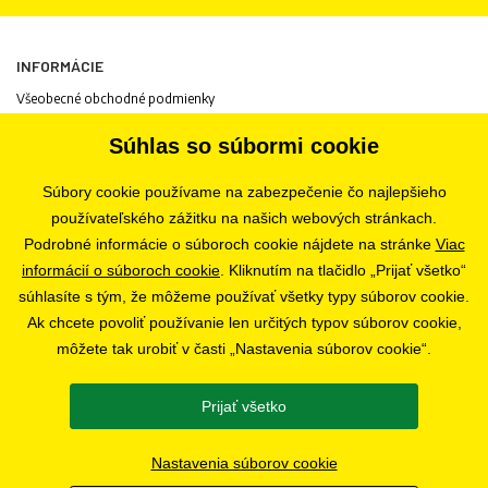
INFORMÁCIE
Všeobecné obchodné podmienky
Informácie o spracovaní osobných údajov
Súhlas so súbormi cookie
Informácie o cookies
Odstúpenie od zmluvy
Súbory cookie používame na zabezpečenie čo najlepšieho
Ochrana osobných údajov
používateľského zážitku na našich webových stránkach.
Nastavenia súborov cookie
Podrobné informácie o súboroch cookie nájdete na stránke
Viac
informácií o súboroch cookie
. Kliknutím na tlačidlo „Prijať všetko“
súhlasíte s tým, že môžeme používať všetky typy súborov cookie.
PREDAJŇA
Ak chcete povoliť používanie len určitých typov súborov cookie,
Bratislava
môžete tak urobiť v časti „Nastavenia súborov cookie“.
Prijať všetko
SLEDUJTE NÁS
Nastavenia súborov cookie