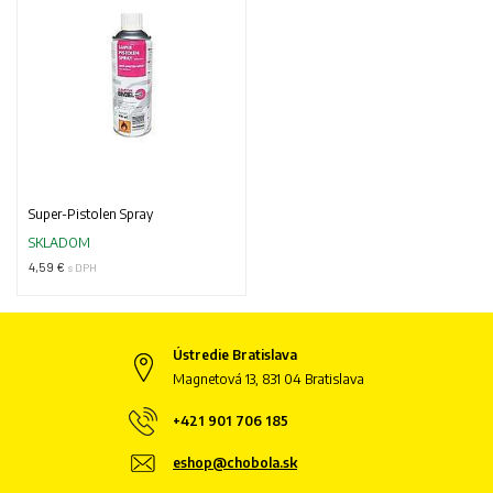
Super-Pistolen Spray
SKLADOM
4,59 €
s DPH
Ústredie Bratislava
Magnetová 13, 831 04 Bratislava
+421 901 706 185
eshop@chobola.sk