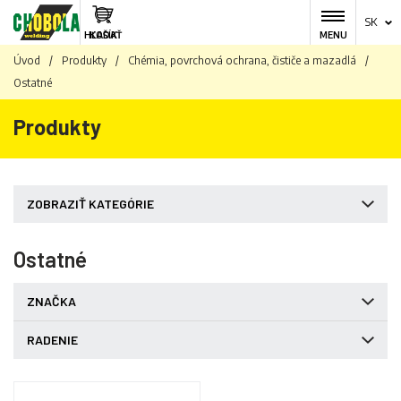
SK
HĽADAŤ
KOŠÍK
MENU
Úvod
/
Produkty
/
Chémia, povrchová ochrana, čističe a mazadlá
/
Ostatné
Produkty
ZOBRAZIŤ KATEGÓRIE
Ostatné
ZNAČKA
RADENIE