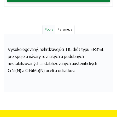
Popis
Parametre
Vysokolegovaný, nehrdzavejúci TIG drôt typu ER316L
pre spoje a návary rovnakých a podobných
nestabilizovaných a stabilizovaných austenitických
CrNi(N) a CrNiMo(N) ocelí a odliatkov.