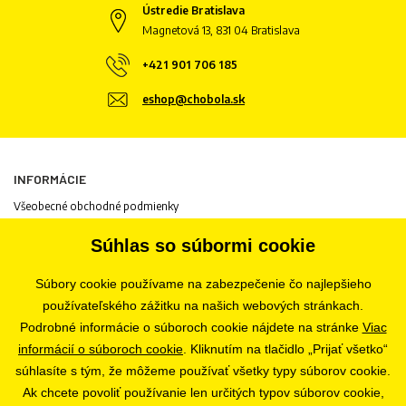
Ústredie Bratislava
Magnetová 13, 831 04 Bratislava
+421 901 706 185
eshop@chobola.sk
INFORMÁCIE
Všeobecné obchodné podmienky
Informácie o spracovaní osobných údajov
Súhlas so súbormi cookie
Informácie o cookies
Odstúpenie od zmluvy
Súbory cookie používame na zabezpečenie čo najlepšieho
Ochrana osobných údajov
používateľského zážitku na našich webových stránkach.
Nastavenia súborov cookie
Podrobné informácie o súboroch cookie nájdete na stránke
Viac
informácií o súboroch cookie
. Kliknutím na tlačidlo „Prijať všetko“
súhlasíte s tým, že môžeme používať všetky typy súborov cookie.
PREDAJŇA
Ak chcete povoliť používanie len určitých typov súborov cookie,
Bratislava