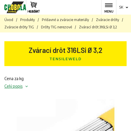
SK
HĽADAŤ
KOŠÍK
MENU
Úvod
/
Produkty
/
Prídavné a zváracie materiály
/
Zváracie drôty
/
Zváracie drôty TIG
/
Drôty TIG nerezové
/
Zvárací drôt 316LSi Ø 3,2
Zvárací drôt 316LSi Ø 3,2
TENSILEWELD
Cena za kg
Celý popis