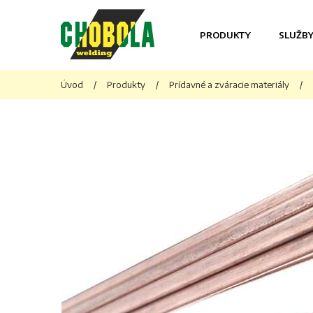
PRODUKTY
SLUŽB
Úvod
/
Produkty
/
Prídavné a zváracie materiály
/