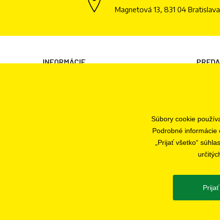
Magnetová 13, 831 04 Bratislava
INFORMÁCIE
PRED
Všeobecné obchodné podmienky
Bratisl
Informácie o spracovaní osobných údajov
Informácie o cookies
Súbory cookie použív
Odstúpenie od zmluvy
Podrobné informácie 
Ochrana osobných údajov
„Prijať všetko“ súhl
určitýc
Nastavenia súborov cookie
Prija