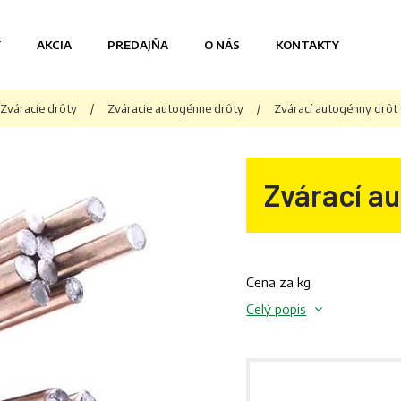
Y
AKCIA
PREDAJŇA
O NÁS
KONTAKTY
Zváracie drôty
/
Zváracie autogénne drôty
/
Zvárací autogénny drôt
Zvárací au
Cena za kg
Celý popis