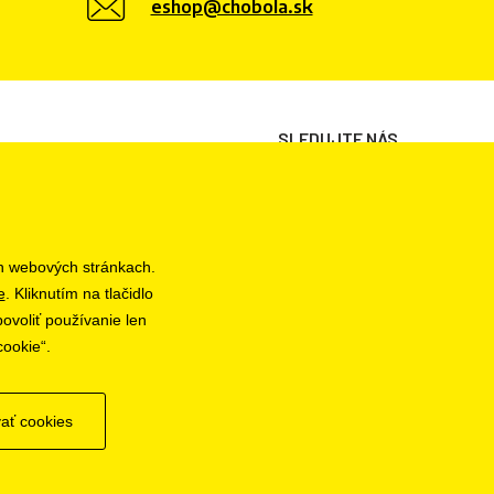
eshop@chobola.sk
SLEDUJTE NÁS
h webových stránkach.
e
. Kliknutím na tlačidlo
ovoliť používanie len
cookie“.
ať cookies