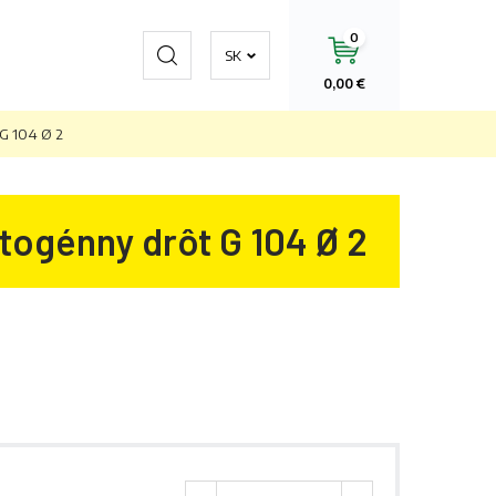
0
Hľadať
SK
0,00 €
 G 104 Ø 2
togénny drôt G 104 Ø 2