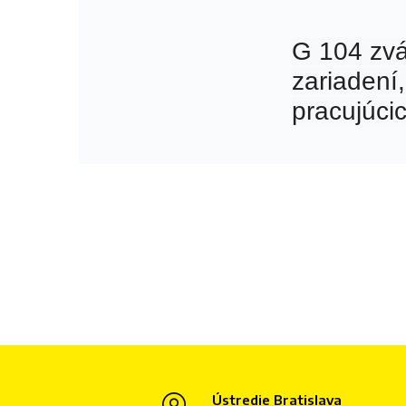
G 104 zvá
zariadení,
pracujúci
Ústredie Bratislava