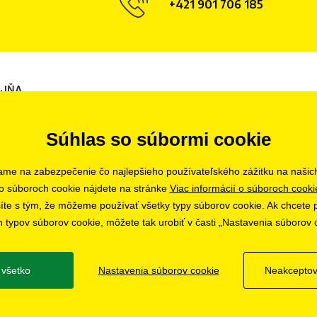
+421 901 706 185
AJŇA
ava
Súhlas so súbormi cookie
ame na zabezpečenie čo najlepšieho používateľského zážitku na našic
o súboroch cookie nájdete na stránke
Viac informácií o súboroch cooki
asíte s tým, že môžeme používať všetky typy súborov cookie. Ak chcete p
h typov súborov cookie, môžete tak urobiť v časti „Nastavenia súborov 
ť všetko
Nastavenia súborov cookie
Neakceptov
© 2019 - 2026 CHOBOLA s.r.o.