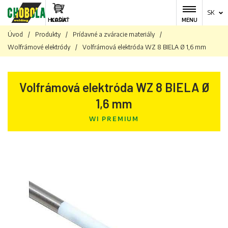
SK
HĽADAŤ
KOŠÍK
MENU
Úvod
/
Produkty
/
Prídavné a zváracie materiály
/
Wolfrámové elektródy
/
Volfrámová elektróda WZ 8 BIELA ​​Ø 1,6 mm
Volfrámová elektróda WZ 8 BIELA ​​Ø
1,6 mm
WI PREMIUM