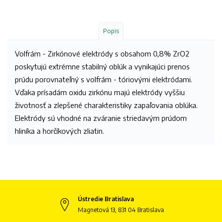
Popis
Volfrám - Zirkónové elektródy s obsahom 0,8% ZrO2
poskytujú extrémne stabilný oblúk a vynikajúci prenos
prúdu porovnateľný s volfrám - tóriovými elektródami.
Vďaka prísadám oxidu zirkónu majú elektródy vyššiu
životnosť a zlepšené charakteristiky zapaľovania oblúka.
Elektródy sú vhodné na zváranie striedavým prúdom
hliníka a horčíkových zliatin.
Ústredie Bratislava
Magnetová 13, 831 04 Bratislava