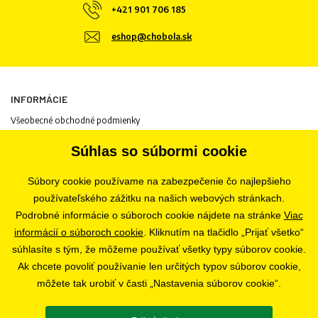
+421 901 706 185
eshop@chobola.sk
INFORMÁCIE
Všeobecné obchodné podmienky
Informácie o spracovaní osobných údajov
Súhlas so súbormi cookie
Informácie o cookies
Odstúpenie od zmluvy
Súbory cookie používame na zabezpečenie čo najlepšieho
Ochrana osobných údajov
používateľského zážitku na našich webových stránkach.
Nastavenia súborov cookie
Podrobné informácie o súboroch cookie nájdete na stránke
Viac
informácií o súboroch cookie
. Kliknutím na tlačidlo „Prijať všetko“
súhlasíte s tým, že môžeme používať všetky typy súborov cookie.
PREDAJŇA
Ak chcete povoliť používanie len určitých typov súborov cookie,
Bratislava
môžete tak urobiť v časti „Nastavenia súborov cookie“.