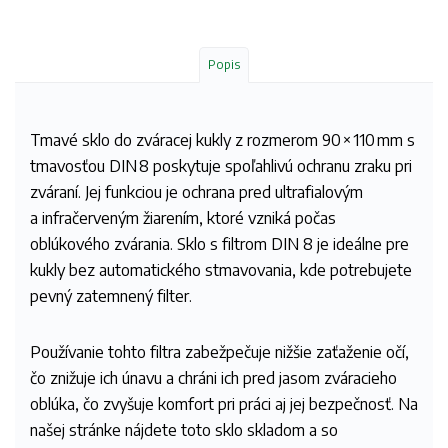
Popis
Tmavé sklo do zváracej kukly z rozmerom 90 × 110 mm s
tmavosťou DIN 8 poskytuje spoľahlivú ochranu zraku pri
zváraní. Jej funkciou je ochrana pred ultrafialovým
a infračerveným žiarením, ktoré vzniká počas
oblúkového zvárania. Sklo s filtrom DIN 8 je ideálne pre
kukly bez automatického stmavovania, kde potrebujete
pevný zatemnený filter.
Používanie tohto filtra zabežpečuje nižšie zaťaženie očí,
čo znižuje ich únavu a chráni ich pred jasom zváracieho
oblúka, čo zvyšuje komfort pri práci aj jej bezpečnosť. Na
našej stránke nájdete toto sklo skladom a so