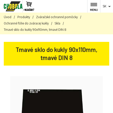
SK
HĽADAŤ
KOŠÍK
MENU
Úvod
/
Produkty
/
Zváračské ochranné pomôcky
/
Ochranné fólie do zváracej kukly
/
Skla
/
Tmavé sklo do kukly 90x110mm, tmavé DIN 8
Tmavé sklo do kukly 90x110mm,
tmavé DIN 8