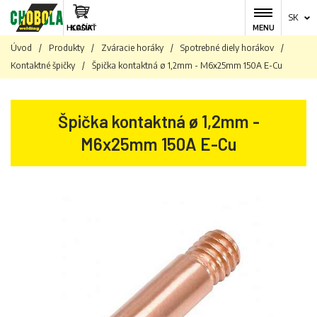
SK
HĽADAŤ
KOŠÍK
MENU
Úvod
/
Produkty
/
Zváracie horáky
/
Spotrebné diely horákov
/
Kontaktné špičky
/
Špička kontaktná ø 1,2mm - M6x25mm 150A E-Cu
Špička kontaktná ø 1,2mm -
M6x25mm 150A E-Cu