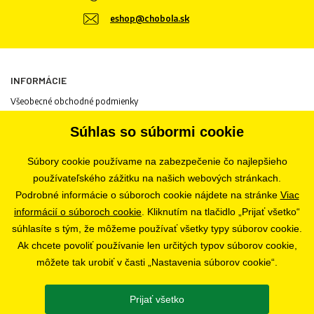
eshop@chobola.sk
INFORMÁCIE
Všeobecné obchodné podmienky
Informácie o spracovaní osobných údajov
Súhlas so súbormi cookie
Informácie o cookies
Odstúpenie od zmluvy
Súbory cookie používame na zabezpečenie čo najlepšieho
Ochrana osobných údajov
používateľského zážitku na našich webových stránkach.
Nastavenia súborov cookie
Podrobné informácie o súboroch cookie nájdete na stránke
Viac
informácií o súboroch cookie
. Kliknutím na tlačidlo „Prijať všetko“
súhlasíte s tým, že môžeme používať všetky typy súborov cookie.
PREDAJŇA
Ak chcete povoliť používanie len určitých typov súborov cookie,
Bratislava
môžete tak urobiť v časti „Nastavenia súborov cookie“.
Prijať všetko
SLEDUJTE NÁS