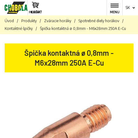
SK
HĽADAŤ
KOŠÍK
MENU
Úvod
/
Produkty
/
Zváracie horáky
/
Spotrebné diely horákov
/
Kontaktné špičky
/
Špička kontaktná ø 0,8mm - M6x28mm 250A E-Cu
Špička kontaktná ø 0,8mm -
M6x28mm 250A E-Cu