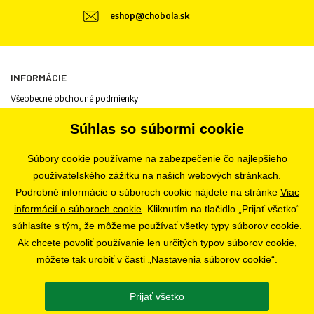
eshop@chobola.sk
INFORMÁCIE
Všeobecné obchodné podmienky
Informácie o spracovaní osobných údajov
Súhlas so súbormi cookie
Informácie o cookies
Odstúpenie od zmluvy
Súbory cookie používame na zabezpečenie čo najlepšieho
Ochrana osobných údajov
používateľského zážitku na našich webových stránkach.
Nastavenia súborov cookie
Podrobné informácie o súboroch cookie nájdete na stránke
Viac
informácií o súboroch cookie
. Kliknutím na tlačidlo „Prijať všetko“
súhlasíte s tým, že môžeme používať všetky typy súborov cookie.
PREDAJŇA
Ak chcete povoliť používanie len určitých typov súborov cookie,
Bratislava
môžete tak urobiť v časti „Nastavenia súborov cookie“.
Prijať všetko
SLEDUJTE NÁS