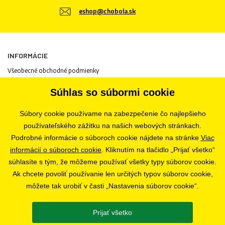
eshop@chobola.sk
INFORMÁCIE
Všeobecné obchodné podmienky
Informácie o spracovaní osobných údajov
Súhlas so súbormi cookie
Informácie o cookies
Odstúpenie od zmluvy
Súbory cookie používame na zabezpečenie čo najlepšieho
Ochrana osobných údajov
používateľského zážitku na našich webových stránkach.
Nastavenia súborov cookie
Podrobné informácie o súboroch cookie nájdete na stránke
Viac
informácií o súboroch cookie
. Kliknutím na tlačidlo „Prijať všetko“
súhlasíte s tým, že môžeme používať všetky typy súborov cookie.
PREDAJŇA
Ak chcete povoliť používanie len určitých typov súborov cookie,
Bratislava
môžete tak urobiť v časti „Nastavenia súborov cookie“.
Prijať všetko
SLEDUJTE NÁS