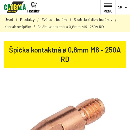
SK
HĽADAŤ
KOŠÍK
MENU
Úvod
/
Produkty
/
Zváracie horáky
/
Spotrebné diely horákov
/
Kontaktné špičky
/
Špička kontaktná ø 0,8mm M6 - 250A RD
Špička kontaktná ø 0,8mm M6 - 250A
RD