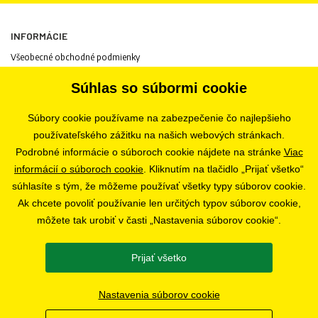
INFORMÁCIE
Všeobecné obchodné podmienky
Informácie o spracovaní osobných údajov
Súhlas so súbormi cookie
Informácie o cookies
Odstúpenie od zmluvy
Súbory cookie používame na zabezpečenie čo najlepšieho
Ochrana osobných údajov
používateľského zážitku na našich webových stránkach.
Nastavenia súborov cookie
Podrobné informácie o súboroch cookie nájdete na stránke
Viac
informácií o súboroch cookie
. Kliknutím na tlačidlo „Prijať všetko“
súhlasíte s tým, že môžeme používať všetky typy súborov cookie.
PREDAJŇA
Ak chcete povoliť používanie len určitých typov súborov cookie,
Bratislava
môžete tak urobiť v časti „Nastavenia súborov cookie“.
Prijať všetko
SLEDUJTE NÁS
Nastavenia súborov cookie