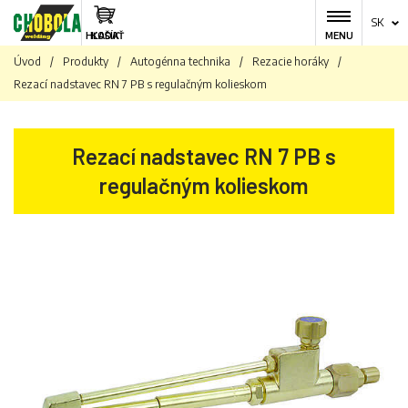
SK
HĽADAŤ
KOŠÍK
MENU
Úvod
/
Produkty
/
Autogénna technika
/
Rezacie horáky
/
Rezací nadstavec RN 7 PB s regulačným kolieskom
Rezací nadstavec RN 7 PB s
regulačným kolieskom