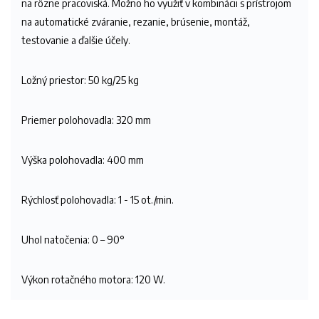
na rôzne pracoviská. Možno ho využiť v kombinácii s prístrojom
na automatické zváranie, rezanie, brúsenie, montáž,
testovanie a ďalšie účely.
Ložný priestor: 50 kg/25 kg
Priemer polohovadla: 320 mm
Výška polohovadla: 400 mm
Rýchlosť polohovadla: 1 - 15 ot./min.
Uhol natočenia: 0 – 90°
Výkon rotačného motora: 120 W.