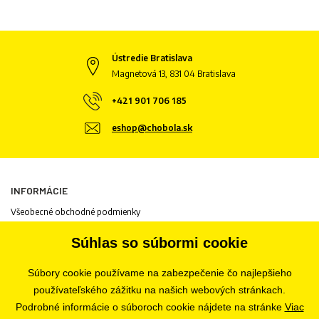
Ústredie Bratislava
Magnetová 13, 831 04 Bratislava
+421 901 706 185
eshop@chobola.sk
INFORMÁCIE
Všeobecné obchodné podmienky
Informácie o spracovaní osobných údajov
Súhlas so súbormi cookie
Informácie o cookies
Odstúpenie od zmluvy
Súbory cookie používame na zabezpečenie čo najlepšieho
Ochrana osobných údajov
používateľského zážitku na našich webových stránkach.
Nastavenia súborov cookie
Podrobné informácie o súboroch cookie nájdete na stránke
Viac