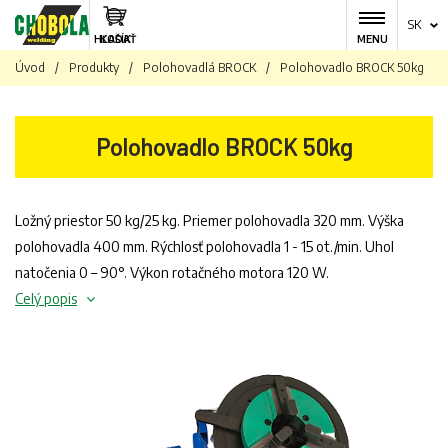
SK
HĽADAŤ
KOŠÍK
MENU
Úvod
/
Produkty
/
Polohovadlá BROCK
/
Polohovadlo BROCK 50kg
Polohovadlo BROCK 50kg
Ložný priestor 50 kg/25 kg. Priemer polohovadla 320 mm. Výška
polohovadla 400 mm. Rýchlosť polohovadla 1 - 15 ot./min. Uhol
natočenia 0 – 90°. Výkon rotačného motora 120 W.
Celý popis