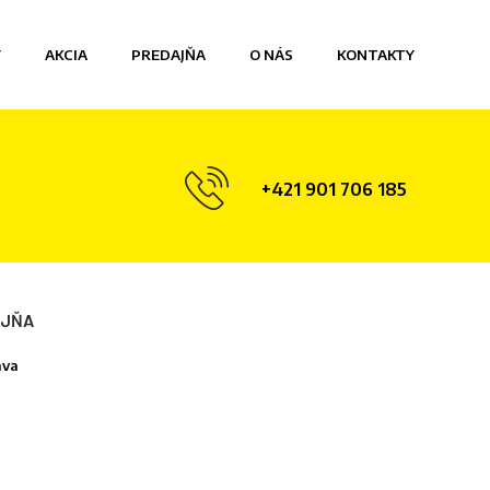
Y
AKCIA
PREDAJŇA
O NÁS
KONTAKTY
+421 901 706 185
AJŇA
ava