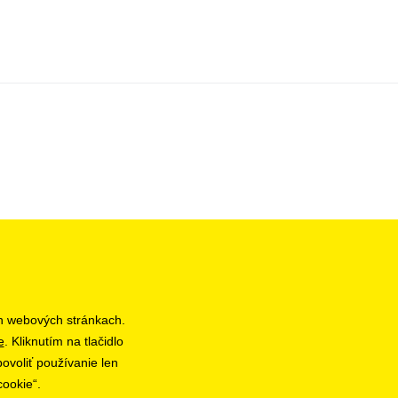
h webových stránkach.
e
. Kliknutím na tlačidlo
ovoliť používanie len
cookie“.