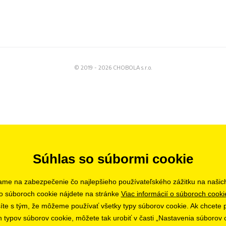
© 2019 - 2026 CHOBOLA s.r.o.
Súhlas so súbormi cookie
ame na zabezpečenie čo najlepšieho používateľského zážitku na našic
o súboroch cookie nájdete na stránke
Viac informácií o súboroch cooki
asíte s tým, že môžeme používať všetky typy súborov cookie. Ak chcete p
h typov súborov cookie, môžete tak urobiť v časti „Nastavenia súborov 