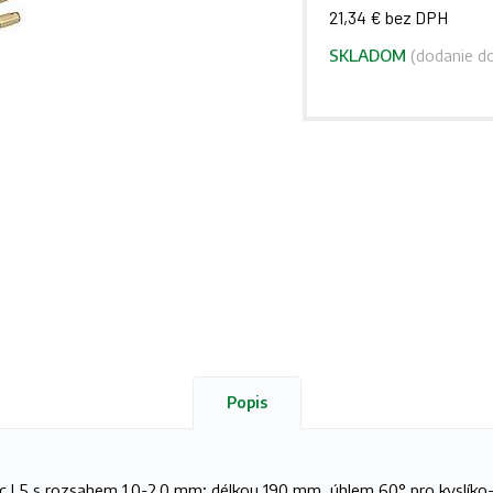
21,34 € bez DPH
SKLADOM
(dodanie do
Popis
c L5 s rozsahem 1,0-2,0 mm; délkou 190 mm, úhlem 60° pro kyslíko