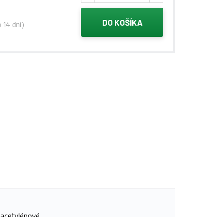
DO KOŠÍKA
 14 dní)
-acetylénové