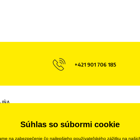
+421 901 706 185
AJŇA
ava
Súhlas so súbormi cookie
ame na zabezpečenie čo najlepšieho používateľského zážitku na našic