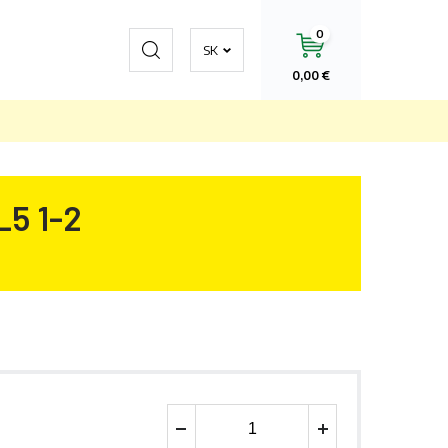
0
Hľadať
SK
0,00 €
L5 1-2