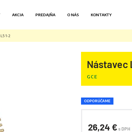
Y
AKCIA
PREDAJŇA
O NÁS
KONTAKTY
L5 1-2
Nástavec 
GCE
ODPORÚČAME
26,24 €
s DPH