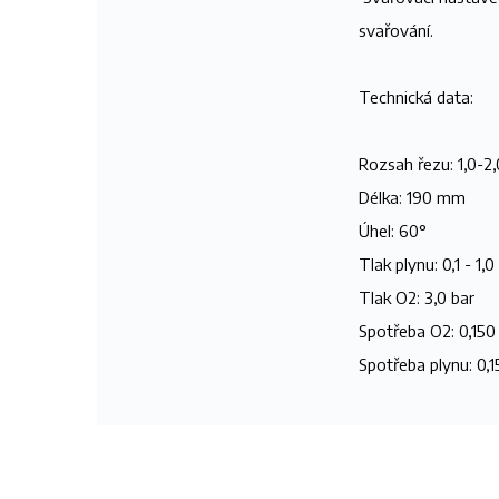
svařování.
Technická data:
Rozsah řezu: 1,0-
Délka: 190 mm
Úhel: 60°
Tlak plynu: 0,1 - 1,0
Tlak O2: 3,0 bar
Spotřeba O2: 0,150
Spotřeba plynu: 0,