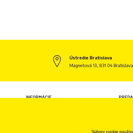
Ústredie Bratislava
Magnetová 13, 831 04 Bratislava
INFORMÁCIE
PRED
Všeobecné obchodné podmienky
Bratisl
Informácie o spracovaní osobných údajov
Informácie o cookies
Súbory cookie použív