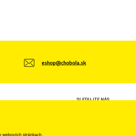
eshop@chobola.sk
SLEDUJTE NÁS
h webových stránkach.