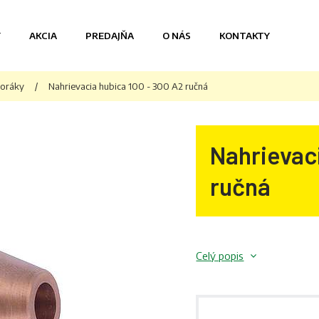
Y
AKCIA
PREDAJŇA
O NÁS
KONTAKTY
horáky
/
Nahrievacia hubica 100 - 300 A2 ručná
Nahrievac
ručná
Celý popis