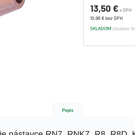
13,50 €
s DPH
10,98 € bez DPH
SKLADOM
(dodanie do
Popis
ie nástavce RN7, RNK7, R8, R8D. K