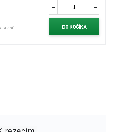
DO KOŠÍKA
 14 dní)
 rezacím 