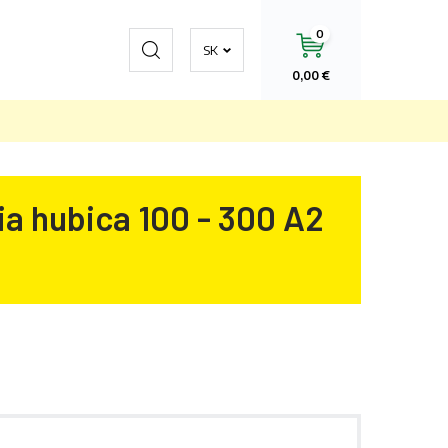
0
Hľadať
SK
0,00 €
ia hubica 100 - 300 A2