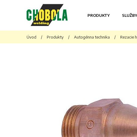
PRODUKTY
SLUŽB
Úvod
/
Produkty
/
Autogénna technika
/
Rezacie 