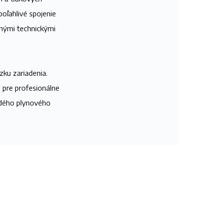
oľahlivé spojenie
ežnými technickými
zku zariadenia.
 pre profesionálne
aždého plynového