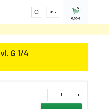
0
Hľadať
SK
0,00 €
vl. G 1/4