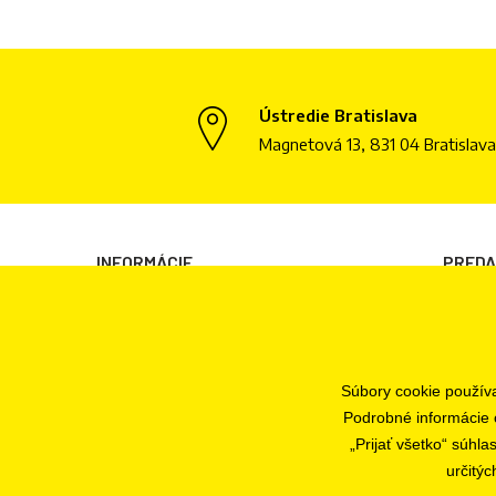
Ústredie Bratislava
Magnetová 13, 831 04 Bratislava
INFORMÁCIE
PRED
Všeobecné obchodné podmienky
Bratisl
Informácie o spracovaní osobných údajov
Informácie o cookies
Súbory cookie použív
Odstúpenie od zmluvy
Podrobné informácie 
Ochrana osobných údajov
„Prijať všetko“ súhl
určitýc
Nastavenia súborov cookie