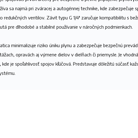
va sa najmä pri zváracej a autogénnej technike, kde zabezpečuje sp
bo redukčných ventilov. Závit typu G 1/4" zaručuje kompatibilitu s b
utá pre dlhodobé a stabilné používanie v náročných podmienkach.
tica minimalizuje riziko úniku plynu a zabezpečuje bezpečnú prevád
tážach, opravách aj výmene dielov v dielňach či priemysle. Je vhodná
e, kde je spoľahlivosť spojov kľúčová. Predstavuje dôležitú súčasť k
systému.