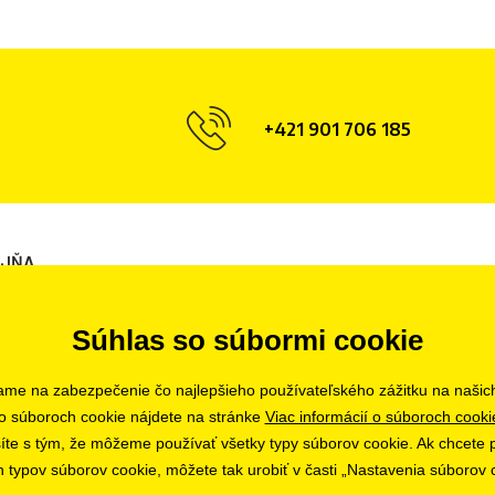
+421 901 706 185
AJŇA
ava
Súhlas so súbormi cookie
ame na zabezpečenie čo najlepšieho používateľského zážitku na našic
o súboroch cookie nájdete na stránke
Viac informácií o súboroch cooki
asíte s tým, že môžeme používať všetky typy súborov cookie. Ak chcete p
h typov súborov cookie, môžete tak urobiť v časti „Nastavenia súborov 