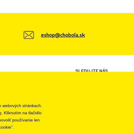
eshop@chobola.sk
SLEDUJTE NÁS
h webových stránkach.
e
. Kliknutím na tlačidlo
ovoliť používanie len
cookie“.