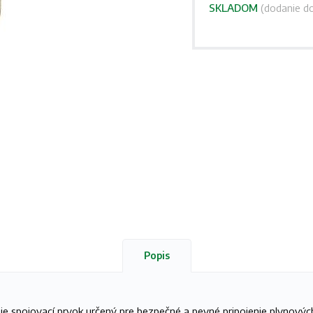
SKLADOM
(dodanie do
Popis
" je spojovací prvok určený pre bezpečné a pevné pripojenie plynovýc