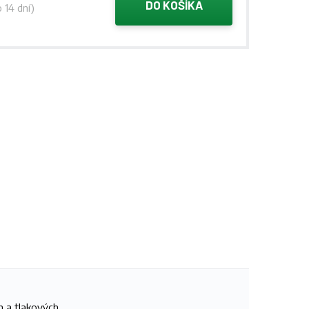
DO KOŠÍKA
 14 dní)
h a tlakových