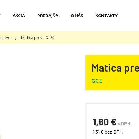
Y
AKCIA
PREDAJŇA
O NÁS
KONTAKTY
enstvo
/
Matica prevl. G 1/4
Matica pre
GCE
1,60 €
s DPH
1,31 € bez DPH