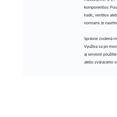
komponentov. Použí
hadíc, ventilov ale
normami. Je navrhn
Správne zvolená ma
Využíva sa pri mon
aj servisné použiti
alebo zváracieho 