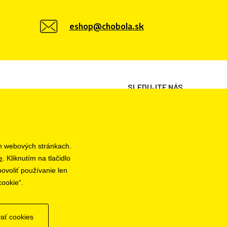
eshop@chobola.sk
SLEDUJTE NÁS
h webových stránkach.
e
. Kliknutím na tlačidlo
ovoliť používanie len
cookie“.
ať cookies