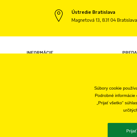
Ústredie Bratislava
Magnetová 13, 831 04 Bratislava
INFORMÁCIE
PRED
Všeobecné obchodné podmienky
Bratisl
Informácie o spracovaní osobných údajov
Informácie o cookies
Súbory cookie použív
Odstúpenie od zmluvy
Podrobné informácie 
Ochrana osobných údajov
„Prijať všetko“ súhl
určitýc
Nastavenia súborov cookie
Prija