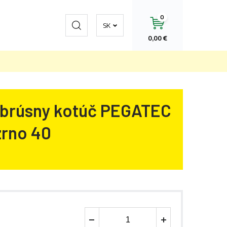
0
Hľadať
SK
0,00 €
brúsny kotúč PEGATEC
zrno 40