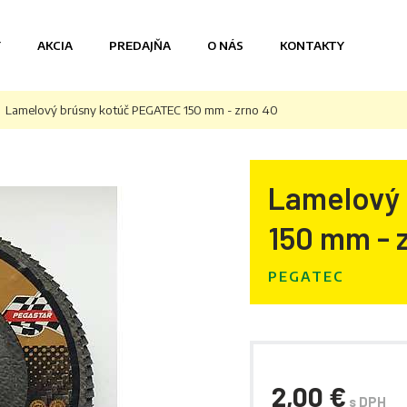
Y
AKCIA
PREDAJŇA
O NÁS
KONTAKTY
Lamelový brúsny kotúč PEGATEC 150 mm - zrno 40
Lamelový 
150 mm - 
PEGATEC
2,00 €
s DPH