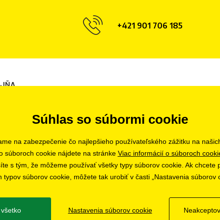
+421 901 706 185
AJŇA
ava
Súhlas so súbormi cookie
ame na zabezpečenie čo najlepšieho používateľského zážitku na našic
o súboroch cookie nájdete na stránke
Viac informácií o súboroch cooki
asíte s tým, že môžeme používať všetky typy súborov cookie. Ak chcete p
h typov súborov cookie, môžete tak urobiť v časti „Nastavenia súborov 
ť všetko
Nastavenia súborov cookie
Neakceptov