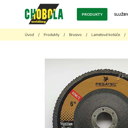
PRODUKTY
SLUŽB
Úvod
/
Produkty
/
Brusivo
/
Lamelové kotúče
/