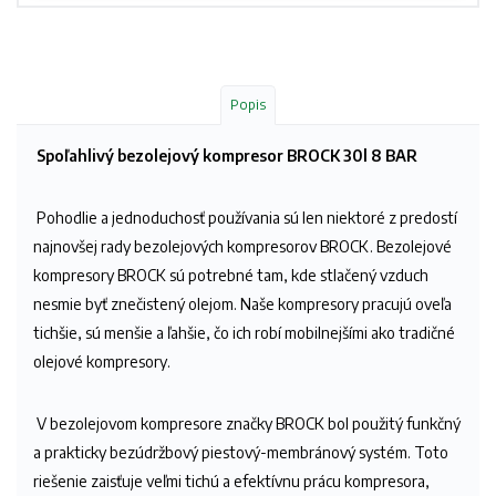
Popis
Spoľahlivý bezolejový kompresor BROCK 30l 8 BAR
Pohodlie a jednoduchosť používania sú len niektoré z predostí
najnovšej rady bezolejových kompresorov BROCK. Bezolejové
kompresory BROCK sú potrebné tam, kde stlačený vzduch
nesmie byť znečistený olejom. Naše kompresory pracujú oveľa
tichšie, sú menšie a ľahšie, čo ich robí mobilnejšími ako tradičné
olejové kompresory.
V bezolejovom kompresore značky BROCK bol použitý funkčný
a prakticky bezúdržbový piestový-membránový systém. Toto
riešenie zaisťuje veľmi tichú a efektívnu prácu kompresora,