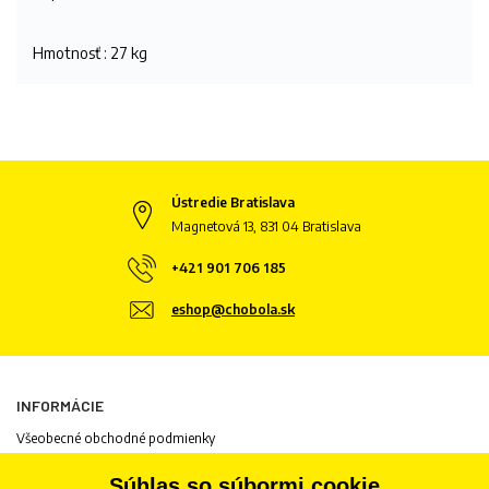
Hmotnosť : 27 kg
Ústredie Bratislava
Magnetová 13, 831 04 Bratislava
+421 901 706 185
eshop@chobola.sk
INFORMÁCIE
Všeobecné obchodné podmienky
Informácie o spracovaní osobných údajov
Súhlas so súbormi cookie