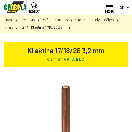
SK
HĽADAŤ
KOŠÍK
MENU
Úvod
/
Produkty
/
Zváracie horáky
/
Spotrebné diely horákov
/
Klieštiny TIG
/
Klieština 17/18/26 3,2 mm
Klieština 17/18/26 3,2 mm
GET STAR WELD