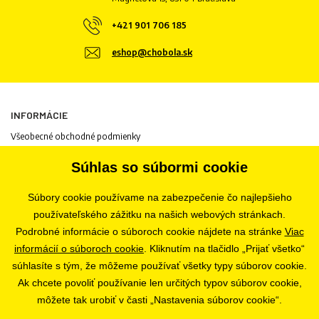
+421 901 706 185
eshop@chobola.sk
INFORMÁCIE
Všeobecné obchodné podmienky
Informácie o spracovaní osobných údajov
Súhlas so súbormi cookie
Informácie o cookies
Odstúpenie od zmluvy
Súbory cookie používame na zabezpečenie čo najlepšieho
Ochrana osobných údajov
používateľského zážitku na našich webových stránkach.
Nastavenia súborov cookie
Podrobné informácie o súboroch cookie nájdete na stránke
Viac
informácií o súboroch cookie
. Kliknutím na tlačidlo „Prijať všetko“
súhlasíte s tým, že môžeme používať všetky typy súborov cookie.
PREDAJŇA
Ak chcete povoliť používanie len určitých typov súborov cookie,
Bratislava
môžete tak urobiť v časti „Nastavenia súborov cookie“.