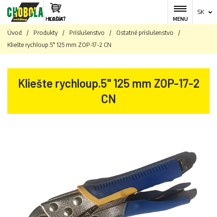
SK
HĽADAŤ
KOŠÍK
MENU
Úvod
/
Produkty
/
Príslušenstvo
/
Ostatné príslušenstvo
/
Kliešte rychloup.5" 125 mm ZOP-17-2 CN
Kliešte rychloup.5" 125 mm ZOP-17-2
CN