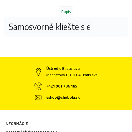
Popis
Samosvorné kliešte s elipsovitou č
Ústredie Bratislava
Magnetová 13, 831 04 Bratislava
+421 901 706 185
eshop@chobola.sk
INFORMÁCIE