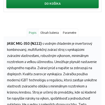
DO KOŠÍKA
Popis
Obsah balenia
Parametre
JASIC MIG-350 (N222)
s vodným chladením je invertorový
kombinovaný, multifunkčný zvárací stroj s vynikajúcimi
zváracími vlastnosťami, robustným výkonom, minimálnym
rozstrekom a veľkou účinnosťou. Umožňuje plynulé nastavenie
výstupného napätia. Zvárací prúd a napätie sa zobrazujú na
displejoch. Kvalita zvarov je vynikajúca. Zváračka používa
modernú IGBT technológiu a reguláciu, ktorá zaisťuje unikátne
vlastnosti zváracieho oblúka s minimálnym rozstrekom a
krásnou kresbou. Stroj je určený do prevádzky, kde sú kladené
tie najvyššie nároky na výkon, spoľahlivosť a jednoduchosť
ovládania. Ide o jedny z najlepších strojov na trhu. Tieto