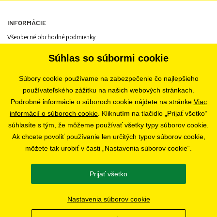
INFORMÁCIE
Všeobecné obchodné podmienky
Informácie o spracovaní osobných údajov
Súhlas so súbormi cookie
Informácie o cookies
Odstúpenie od zmluvy
Súbory cookie používame na zabezpečenie čo najlepšieho
Ochrana osobných údajov
používateľského zážitku na našich webových stránkach.
Nastavenia súborov cookie
Podrobné informácie o súboroch cookie nájdete na stránke
Viac
informácií o súboroch cookie
. Kliknutím na tlačidlo „Prijať všetko“
súhlasíte s tým, že môžeme používať všetky typy súborov cookie.
PREDAJŇA
Ak chcete povoliť používanie len určitých typov súborov cookie,
Bratislava
môžete tak urobiť v časti „Nastavenia súborov cookie“.
Prijať všetko
SLEDUJTE NÁS
Nastavenia súborov cookie