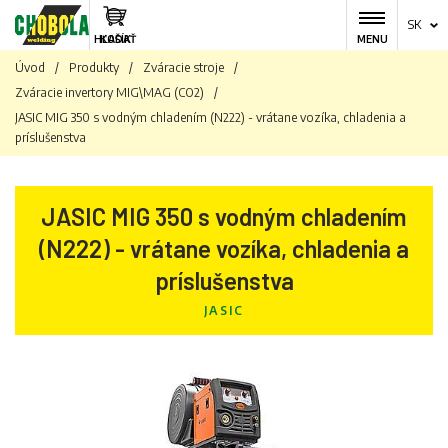
SK
HĽADAŤ
KOŠÍK
MENU
Úvod
/
Produkty
/
Zváracie stroje
/
Zváracie invertory MIG\MAG (CO2)
/
JASIC MIG 350 s vodným chladením (N222) - vrátane vozíka, chladenia a
príslušenstva
JASIC MIG 350 s vodným chladením
(N222) - vrátane vozíka, chladenia a
príslušenstva
JASIC