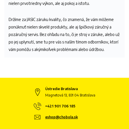
nielen prvotriedny výkon, ale aj pokoj a istotu.
Držíme za JASIC záruku kvality, čo znamená, že vám môžeme
ponúknuť nielen skvelé produkty, ale aj špičkový záručný a
pozáručný servis. Bez ohľadu na to, či je stroj v záruke, alebo už
po jej uplynutí, sme tu pre vás s naším tímom odborníkov, ktorí
vám pomôžu s akýmikoľvek problémami alebo údržbou.
Ústredie Bratislava
Magnetová 13, 831 04 Bratislava
+421 901 706 185
eshop@chobola.sk