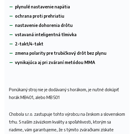
plynulé nastavenie napätia
ochrana proti prehriatiu
nastavenie dohorenia drôtu
vstavaná inteligentná tlmivka
2-takt/4-takt
zmena polarity pre trubičkový drôt bez plynu
vynikajúca aj pri zváraní metódou MMA
Ponúkaný stroj nie je dodávaný s horákom, je nutné dokúpiť
horák MB401, alebo MB 501
Chobola s.r.o. zastupuje tohto výrobcu na českom a slovenskom
trhu. S naším záväzkom kvality a spoľahlivosti, ktorým sa
riadime, vám garantujeme, že s týmito zváračkami získate