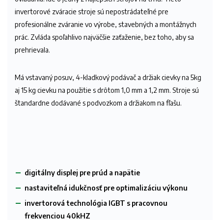
invertorové zváracie stroje sú nepostrádateľné pre
profesionálne zváranie vo výrobe, stavebných a montážnych
prác. Zvláda spoľahlivo najväčšie zaťaženie, bez toho, aby sa
prehrievala.
Má vstavaný posuv, 4-kladkový podávač a držiak cievky na 5kg
aj 15 kg cievku na použitie s drôtom 1,0 mm a 1,2 mm. Stroje sú
štandardne dodávané s podvozkom a držiakom na fľašu.
digitálny displej pre prúd a napätie
nastaviteľná idukčnosť pre optimalizáciu výkonu
invertorová technológia IGBT s pracovnou
frekvenciou 40kHZ