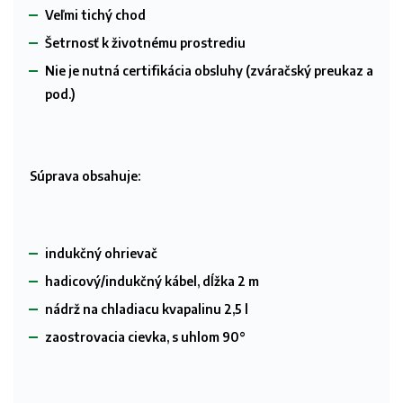
Veľmi tichý chod
Šetrnosť k životnému prostrediu
Nie je nutná certifikácia obsluhy (zváračský preukaz a
pod.)
Súprava obsahuje:
indukčný ohrievač
hadicový/indukčný kábel, dĺžka 2 m
nádrž na chladiacu kvapalinu 2,5 l
zaostrovacia cievka, s uhlom 90°