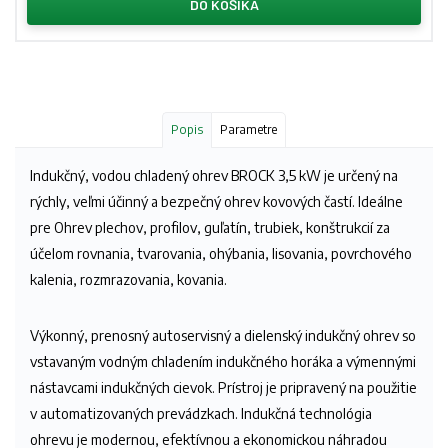
DO KOŠÍKA
Popis
Parametre
Indukčný, vodou chladený ohrev BROCK 3,5 kW je určený na
rýchly, veľmi účinný a bezpečný ohrev kovových častí. Ideálne
pre Ohrev plechov, profilov, guľatín, trubiek, konštrukcií za
účelom rovnania, tvarovania, ohýbania, lisovania, povrchového
kalenia, rozmrazovania, kovania.
Výkonný, prenosný autoservisný a dielenský indukčný ohrev so
vstavaným vodným chladením indukčného horáka a výmennými
nástavcami indukčných cievok. Prístroj je pripravený na použitie
v automatizovaných prevádzkach. Indukčná technológia
ohrevu je modernou, efektívnou a ekonomickou náhradou