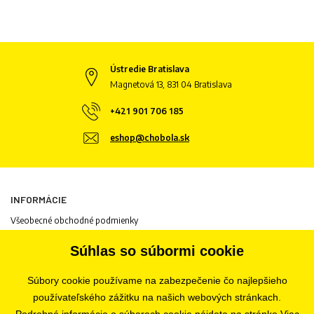
Ústredie Bratislava
Magnetová 13, 831 04 Bratislava
+421 901 706 185
eshop@chobola.sk
INFORMÁCIE
Všeobecné obchodné podmienky
Informácie o spracovaní osobných údajov
Súhlas so súbormi cookie
Informácie o cookies
Odstúpenie od zmluvy
Súbory cookie používame na zabezpečenie čo najlepšieho
Ochrana osobných údajov
používateľského zážitku na našich webových stránkach.
Nastavenia súborov cookie