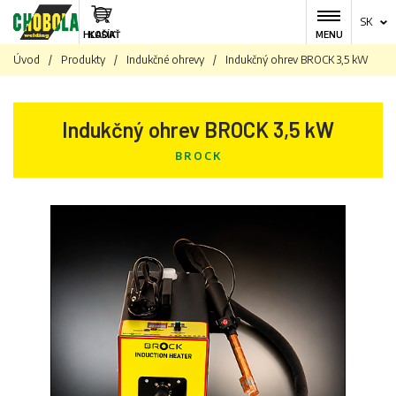
SK
HĽADAŤ
KOŠÍK
MENU
Úvod
/
Produkty
/
Indukčné ohrevy
/
Indukčný ohrev BROCK 3,5 kW
Indukčný ohrev BROCK 3,5 kW
BROCK