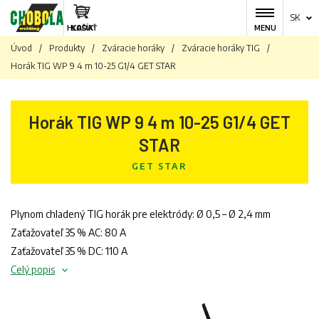
SK
HĽADAŤ
KOŠÍK
MENU
Úvod
/
Produkty
/
Zváracie horáky
/
Zváracie horáky TIG
/
Horák TIG WP 9 4 m 10-25 G1/4 GET STAR
Horák TIG WP 9 4 m 10-25 G1/4 GET
STAR
GET STAR
Plynom chladený TIG horák pre elektródy: Ø 0,5 – Ø 2,4 mm
Zaťažovateľ 35 % AC: 80 A
Zaťažovateľ 35 % DC: 110 A
Celý popis