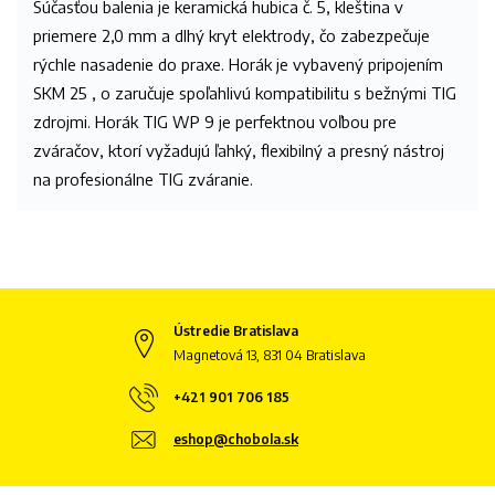
Súčasťou balenia je keramická hubica č. 5, kleština v
priemere 2,0 mm a dlhý kryt elektrody, čo zabezpečuje
rýchle nasadenie do praxe. Horák je vybavený pripojením
SKM 25 , o zaručuje spoľahlivú kompatibilitu s bežnými TIG
zdrojmi. Horák TIG WP 9 je perfektnou voľbou pre
zváračov, ktorí vyžadujú ľahký, flexibilný a presný nástroj
na profesionálne TIG zváranie.
Ústredie Bratislava
Magnetová 13, 831 04 Bratislava
+421 901 706 185
eshop@chobola.sk