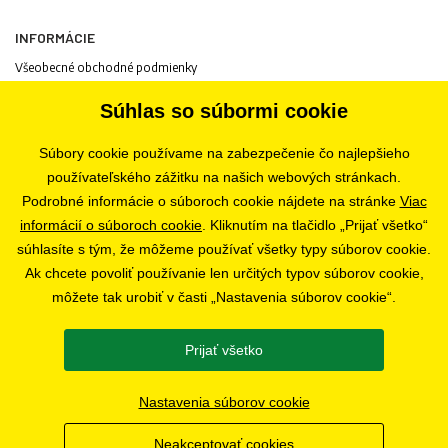
INFORMÁCIE
Všeobecné obchodné podmienky
Informácie o spracovaní osobných údajov
Súhlas so súbormi cookie
Informácie o cookies
Odstúpenie od zmluvy
Súbory cookie používame na zabezpečenie čo najlepšieho
Ochrana osobných údajov
používateľského zážitku na našich webových stránkach.
Nastavenia súborov cookie
Podrobné informácie o súboroch cookie nájdete na stránke
Viac
informácií o súboroch cookie
. Kliknutím na tlačidlo „Prijať všetko“
súhlasíte s tým, že môžeme používať všetky typy súborov cookie.
PREDAJŇA
Ak chcete povoliť používanie len určitých typov súborov cookie,
Bratislava
môžete tak urobiť v časti „Nastavenia súborov cookie“.
Prijať všetko
SLEDUJTE NÁS
Nastavenia súborov cookie
Neakceptovať cookies