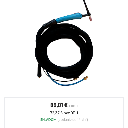
89,01 €
s DPH
72,37 € bez DPH
SKLADOM
(dodanie do 14 dní)