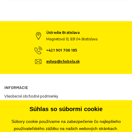
Ústredie Bratislava
Magnetová 13, 831 04 Bratislava
+421 901 706 185
eshop@chobola.sk
INFORMÁCIE
Všeobecné obchodné podmienky
Informácie o spracovaní osobných údajov
Súhlas so súbormi cookie
Informácie o cookies
Odstúpenie od zmluvy
Súbory cookie používame na zabezpečenie čo najlepšieho
Ochrana osobných údajov
používateľského zážitku na našich webových stránkach.