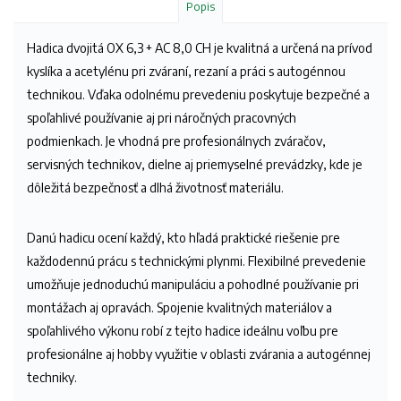
Popis
Hadica dvojitá OX 6,3 + AC 8,0 CH je kvalitná a určená na prívod
kyslíka a acetylénu pri zváraní, rezaní a práci s autogénnou
technikou. Vďaka odolnému prevedeniu poskytuje bezpečné a
spoľahlivé používanie aj pri náročných pracovných
podmienkach. Je vhodná pre profesionálnych zváračov,
servisných technikov, dielne aj priemyselné prevádzky, kde je
dôležitá bezpečnosť a dlhá životnosť materiálu.
Danú hadicu ocení každý, kto hľadá praktické riešenie pre
každodennú prácu s technickými plynmi. Flexibilné prevedenie
umožňuje jednoduchú manipuláciu a pohodlné používanie pri
montážach aj opravách. Spojenie kvalitných materiálov a
spoľahlivého výkonu robí z tejto hadice ideálnu voľbu pre
profesionálne aj hobby využitie v oblasti zvárania a autogénnej
techniky.