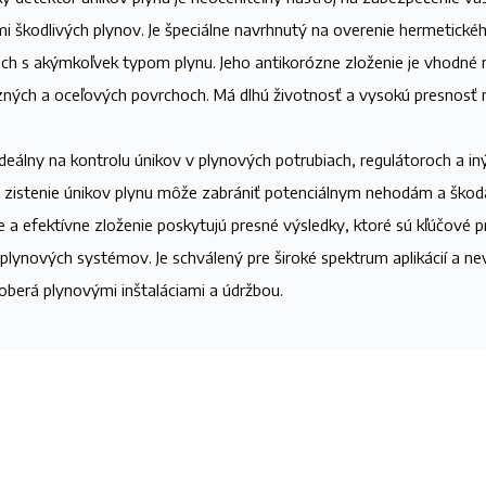
i škodlivých plynov. Je špeciálne navrhnutý na overenie hermetické
ch s akýmkoľvek typom plynu. Jeho antikorózne zloženie je vhodné n
ých a oceľových povrchoch. Má dlhú životnosť a vysokú presnosť 
deálny na kontrolu únikov v plynových potrubiach, regulátoroch a in
e zistenie únikov plynu môže zabrániť potenciálnym nehodám a škod
e a efektívne zloženie poskytujú presné výsledky, ktoré sú kľúčové p
plynových systémov. Je schválený pre široké spektrum aplikácií a n
oberá plynovými inštaláciami a údržbou.