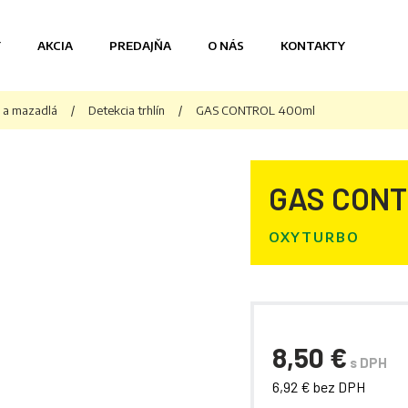
Y
AKCIA
PREDAJŇA
O NÁS
KONTAKTY
e a mazadlá
/
Detekcia trhlín
/
GAS CONTROL 400ml
GAS CONT
OXYTURBO
8,50 €
s DPH
6,92 € bez DPH