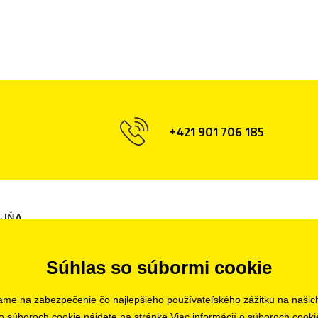
+421 901 706 185
AJŇA
ava
Súhlas so súbormi cookie
ame na zabezpečenie čo najlepšieho používateľského zážitku na našic
o súboroch cookie nájdete na stránke
Viac informácií o súboroch cooki