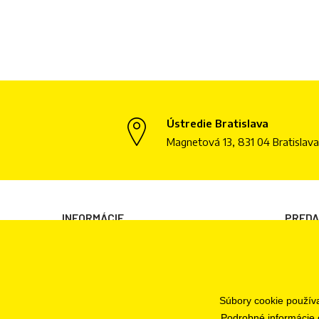
Ústredie Bratislava
Magnetová 13, 831 04 Bratislava
INFORMÁCIE
PRED
Všeobecné obchodné podmienky
Bratisl
Informácie o spracovaní osobných údajov
Informácie o cookies
Súbory cookie použív
Odstúpenie od zmluvy
Podrobné informácie 