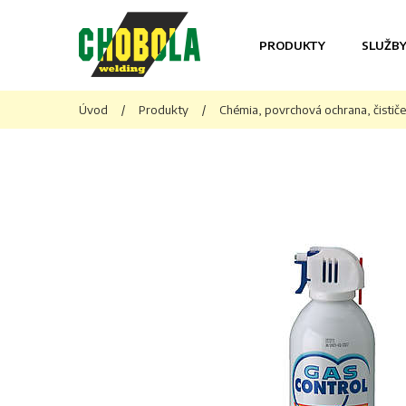
PRODUKTY
SLUŽB
Úvod
/
Produkty
/
Chémia, povrchová ochrana, čistič