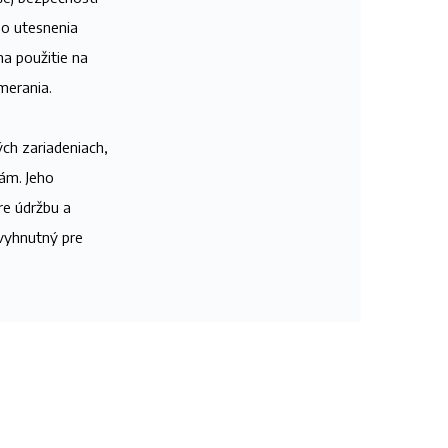
ho utesnenia
a použitie na
merania.
ých zariadeniach,
ám. Jeho
re údržbu a
evyhnutný pre