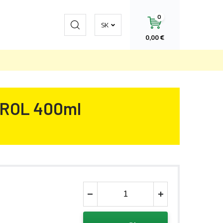
0
Hľadať
SK
0,00 €
ROL 400ml