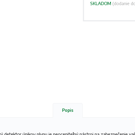
SKLADOM
(dodanie do
Popis
ý detektor únikov plynu je neoceniteľný nástroj na zabezpečenie va