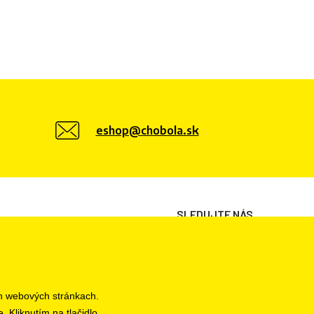
eshop@chobola.sk
SLEDUJTE NÁS
h webových stránkach.
e
. Kliknutím na tlačidlo