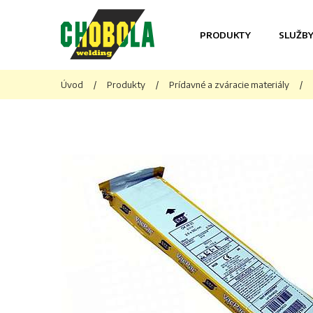
PRODUKTY
SLUŽB
Úvod
/
Produkty
/
Prídavné a zváracie materiály
/