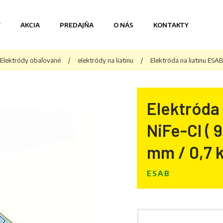
Y
AKCIA
PREDAJŇA
O NÁS
KONTAKTY
Elektródy obaľované
/
elektródy na liatinu
/
Elektróda na liatinu ESAB
Elektróda 
NiFe-Cl ( 
mm / 0,7 
ESAB