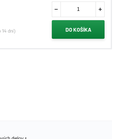
DO KOŠÍKA
 14 dní)
ových dielov s