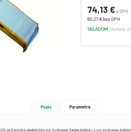
74,13 €
s DPH
60,27 € bez DPH
SKLADOM
(dodanie do
Popis
Parametre
0) je bázická elektróda na zváranie šedej liatiny a na zváranie liatin