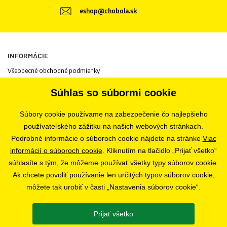
eshop@chobola.sk
INFORMÁCIE
Všeobecné obchodné podmienky
Informácie o spracovaní osobných údajov
Súhlas so súbormi cookie
Informácie o cookies
Odstúpenie od zmluvy
Súbory cookie používame na zabezpečenie čo najlepšieho
Ochrana osobných údajov
používateľského zážitku na našich webových stránkach.
Nastavenia súborov cookie
Podrobné informácie o súboroch cookie nájdete na stránke
Viac
informácií o súboroch cookie
. Kliknutím na tlačidlo „Prijať všetko“
súhlasíte s tým, že môžeme používať všetky typy súborov cookie.
PREDAJŇA
Ak chcete povoliť používanie len určitých typov súborov cookie,
Bratislava
môžete tak urobiť v časti „Nastavenia súborov cookie“.
Prijať všetko
SLEDUJTE NÁS