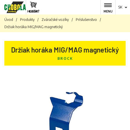
SK
HĽADAŤ
KOŠÍK
MENU
Úvod
/
Produkty
/
Zváračské vozíky
/
Príslušenstvo
/
Držiak horáka MIG/MAG magnetický
Držiak horáka MIG/MAG magnetický
BROCK