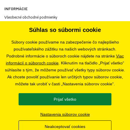
INFORMÁCIE
Všeobecné obchodné podmienky
Informácie o spracovaní osobných údajov
Súhlas so súbormi cookie
Informácie o cookies
Odstúpenie od zmluvy
Súbory cookie používame na zabezpečenie čo najlepšieho
Ochrana osobných údajov
používateľského zážitku na našich webových stránkach.
Nastavenia súborov cookie
Podrobné informácie o súboroch cookie nájdete na stránke
Viac
informácií o súboroch cookie
. Kliknutím na tlačidlo „Prijať všetko“
súhlasíte s tým, že môžeme používať všetky typy súborov cookie.
PREDAJŇA
Ak chcete povoliť používanie len určitých typov súborov cookie,
Bratislava
môžete tak urobiť v časti „Nastavenia súborov cookie“.
Prijať všetko
SLEDUJTE NÁS
Nastavenia súborov cookie
Neakceptovať cookies