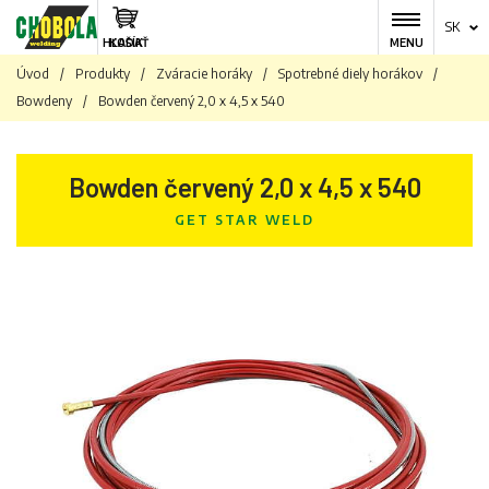
SK
HĽADAŤ
KOŠÍK
MENU
Úvod
/
Produkty
/
Zváracie horáky
/
Spotrebné diely horákov
/
Bowdeny
/
Bowden červený 2,0 x 4,5 x 540
Bowden červený 2,0 x 4,5 x 540
GET STAR WELD