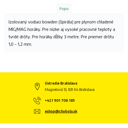
Popis
Izolovaný vodiaci bowden (špirála) pre plynom chladené
MIG/MAG horáky. Pre nízke aj vysoké pracovné teploty a
tvrdé drôty. Pre horáky dĺžky 3 metre. Pre priemer drôtu
1,0 – 1,2 mm.
Ústredie Bratislava
Magnetová 13, 831 04 Bratislava
+421 901 706 185
eshop@chobola.sk